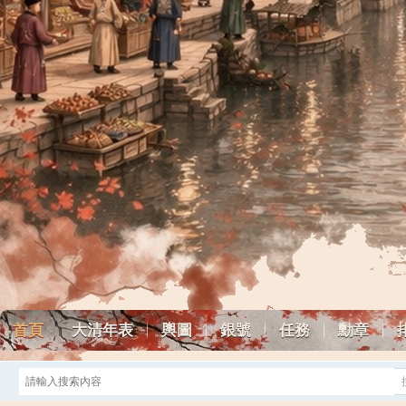
首頁
大清年表
輿圖
銀號
任務
勳章