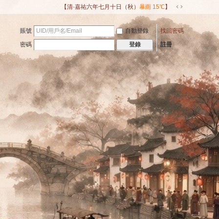
【清·嘉祐六年七月十日（秋）
暴雨 15℃
】
切
換
賬號
自動登錄
找回密碼
到
寬
密碼
註冊
登錄
版