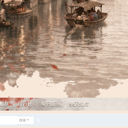
勳章
排行榜
每日簽到
樂天知命
搜索