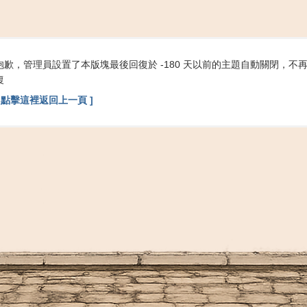
搜
抱歉，管理員設置了本版塊最後回復於 -180 天以前的主題自動關閉，不
索
復
[ 點擊這裡返回上一頁 ]