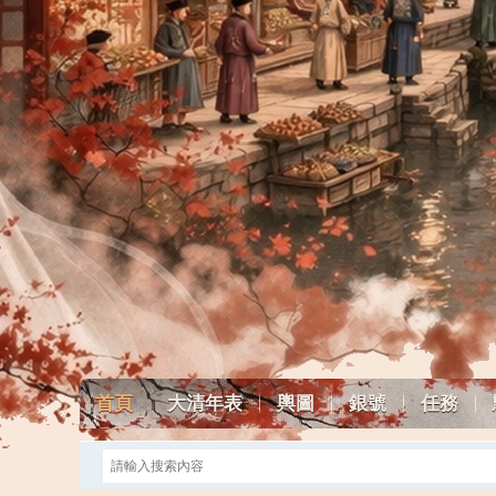
首頁
大清年表
輿圖
銀號
任務