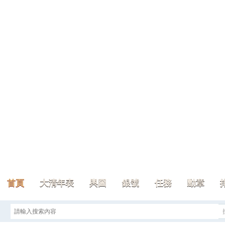
首頁
大清年表
輿圖
銀號
任務
勳章