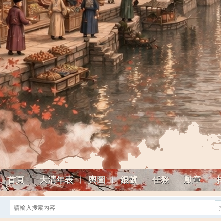
首頁
大清年表
輿圖
銀號
任務
勳章