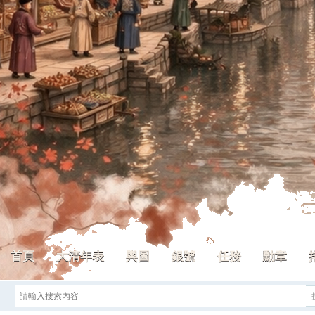
首頁
大清年表
輿圖
銀號
任務
勳章