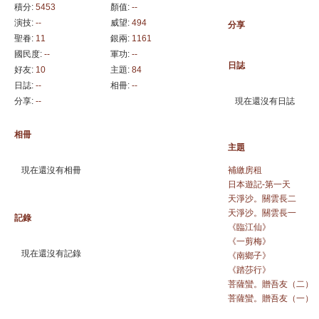
積分:
5453
顏值:
--
演技:
--
威望:
494
分享
聖眷:
11
銀兩:
1161
國民度:
--
軍功:
--
日誌
好友:
10
主題:
84
日誌:
--
相冊:
--
分享:
--
現在還沒有日誌
相冊
主題
現在還沒有相冊
補繳房租
日本遊記-第一天
天淨沙。關雲長二
天淨沙。關雲長一
記錄
《臨江仙》
《一剪梅》
現在還沒有記錄
《南鄉子》
《踏莎行》
菩薩蠻。贈吾友（二）
菩薩蠻。贈吾友（一）