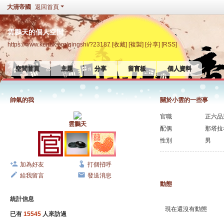
大清帝國
返回首頁
雲鵬天的個人空間
https://www.kenhk.org/qingshi/?23187
[收藏]
[複製]
[分享]
[RSS]
空間首頁
主題
分享
留言板
個人資料
帥氣的我
關於小雲的一些事
官職
正六品
雲鵬天
配偶
那塔拉
性別
男
加為好友
打個招呼
給我留言
發送消息
動態
統計信息
現在還沒有動態
已有
15545
人來訪過