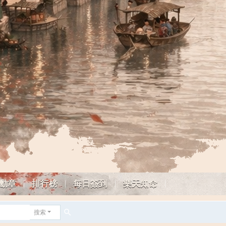
勳章
排行榜
每日簽到
樂天知命
搜索