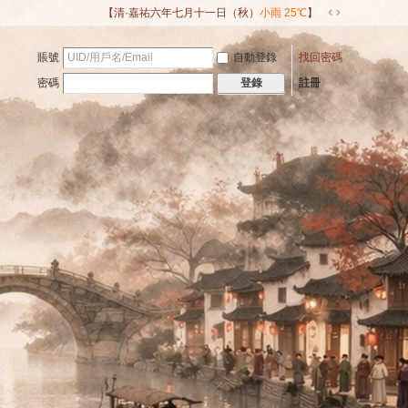
【清·嘉祐六年七月十一日（秋）
小雨 25℃
】
切
換
賬號
自動登錄
找回密碼
到
寬
密碼
註冊
登錄
版