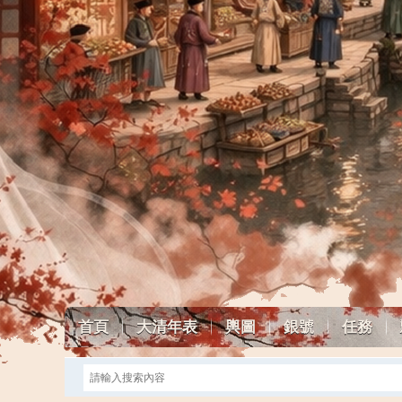
首頁
大清年表
輿圖
銀號
任務