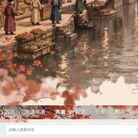
首頁
大清年表
輿圖
銀號
任務
勳章