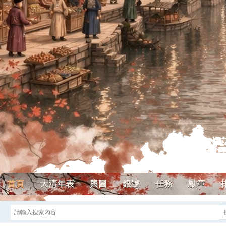
首頁
大清年表
輿圖
銀號
任務
勳章