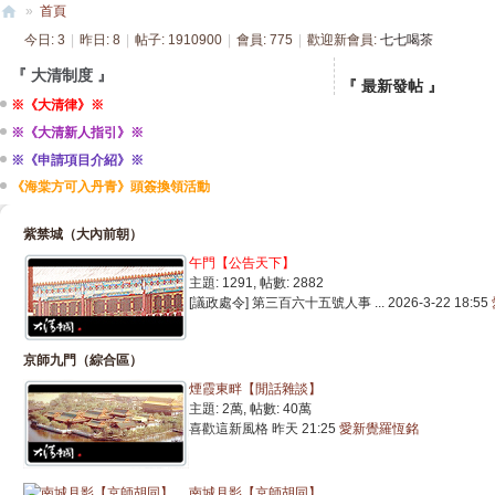
»
首頁
今日:
3
|
昨日:
8
|
帖子:
1910900
|
會員:
775
|
歡迎新會員:
七七喝茶
大
清
『 大清制度 』
『 最新發帖 』
※《大清律》※
帝
[ 崇文門【京師閒
※《大清新人指引》※
國
[ 崇文門【京師閒
※《申請項目介紹》※
[ 崇文門【京師閒
《海棠方可入丹青》頭簽換領活動
[ 崇文門【京師閒
[ 崇文門【京師閒
紫禁城（大內前朝）
[ 揚州【古代原創
午門【公告天下】
[ 崇文門【京師閒
主題: 1291
,
帖數: 2882
[ 崇文門【京師閒
[議政處令] 第三百六十五號人事 ...
2026-3-22 18:55
[ 崇文門【京師閒
[ 崇文門【京師閒
京師九門（綜合區）
『 最新回覆 』
煙霞東畔【閒話雜談】
主題:
2萬
,
帖數:
40萬
[ 崇文門【京師閒
喜歡這新風格
昨天 21:25
愛新覺羅恆銘
[ 崇文門【京師閒
[ 崇文門【京師閒
南城月影【京師胡同】