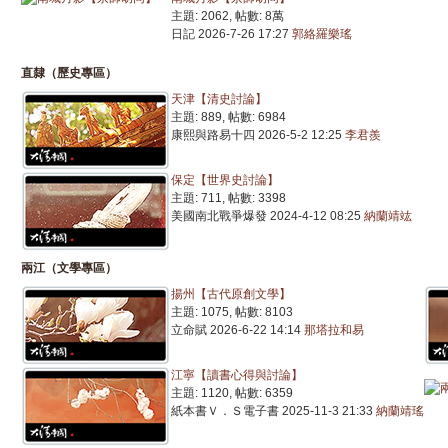
[ 崇文門【京師閒
主題: 2062
,
帖數:
8萬
[ 崇文門【京師閒
日記
2026-7-26 17:27
郭絡羅樂瑤
[ 崇文門【京師閒
[ 崇文門【京師閒
直隸（歷史專區）
[ 仁和茶館【野史
天津【清史討論】
[ 崇文門【京師閒
主題: 889
,
帖數: 6984
康熙與路易十四
2026-5-2 12:25
李君羨
[ 崇文門【京師閒
『 最新商品 』
保定【世界史討論】
主題: 711
,
帖數: 3398
[ 盛昌隆]
嘉祐五年
美國南北戰爭爆發
2024-4-12 08:25
納蘭靖竑
[ 清風載揚]
嘉祐五
[ 西州堂]
嘉祐五年
兩江（文學專區）
[ 西州堂]
大清殺第
揚州【古代原創文學】
[ 西州堂]
事件卡00
主題: 1075
,
帖數: 8103
[ 西州堂]
科爾沁物
立命賦
2026-6-22 14:14
那塔拉和易
[ 西州堂]
大清殺第
[ 西州堂]
大清殺第
江寧【讀書心得與討論】
[ 西州堂]
大清殺第
主題: 1120
,
帖數: 6359
紙本書Ｖ．Ｓ電子書
2025-11-3 21:33
納蘭靖瑤
[ 西州堂]
大清殺第