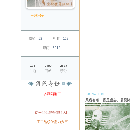
皇族宗室
威望
12
聖眷
113
銀兩
5213
185
2480
2583
主題
回帖
積分
爵位
多羅熙郡王
凡所有相，皆是虛妄。若見
榮銜
官職
從一品銳健營掌印大臣
兼職
正二品領侍衛內大臣