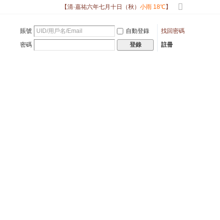
【清·嘉祐六年七月十日（秋）
小雨 18℃
】
切
換
賬號
自動登錄
找回密碼
到
寬
密碼
註冊
登錄
版