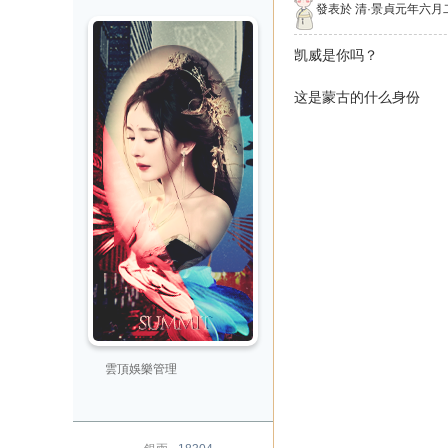
發表於
清·景貞元年六月
凯威是你吗？
这是蒙古的什么身份
雲頂娛樂管理