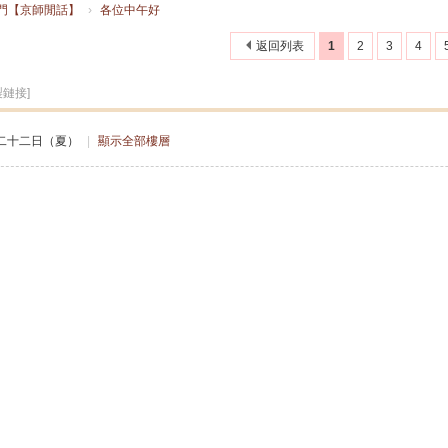
門【京師閒話】
›
各位中午好
搜
返回列表
1
2
3
4
製鏈接]
索
二十二日（夏）
|
顯示全部樓層