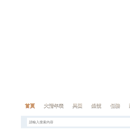
首頁
大清年表
輿圖
銀號
任務