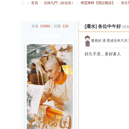
»
首頁
›
京師九門（綜合區）
›
煙霞東畔【閒話雜談】
›
崇文
大
發帖
清
[灌水]
各位中午好
查看:
15080
|
回覆:
120
[複
帝
愛新覺羅恆銘
國
發表於
清·景貞元年六月
好久不見，多好多人