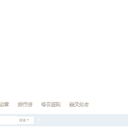
勳章
排行榜
每日簽到
樂天知命
搜索