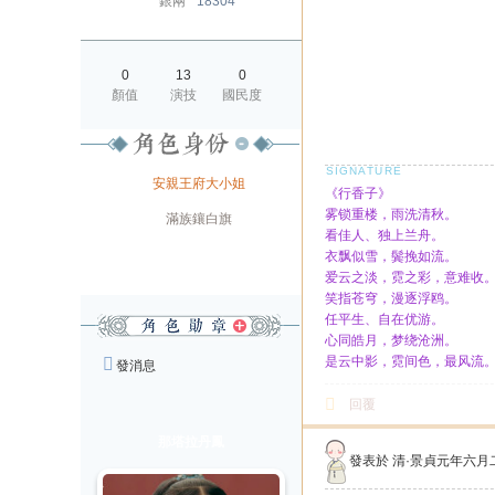
銀兩
18304
0
13
0
顏值
演技
國民度
身份
安親王府大小姐
《行香子》
雾锁重楼，雨洗清秋。
旗籍
滿族鑲白旗
看佳人、独上兰舟。
配偶
衣飘似雪，鬓挽如流。
爱云之淡，霓之彩，意难收
笑指苍穹，漫逐浮鸥。
任平生、自在优游。
心同皓月，梦绕沧洲。
是云中影，霓间色，最风流
發消息
回覆
那塔拉丹鳳
發表於
清·景貞元年六月