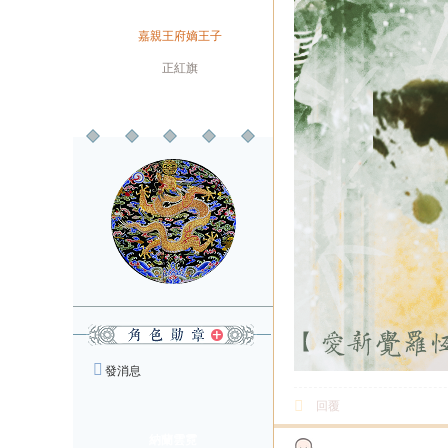
兼職
身份
嘉親王府嫡王子
旗籍
正紅旗
配偶
發消息
回覆
納蘭雲霓