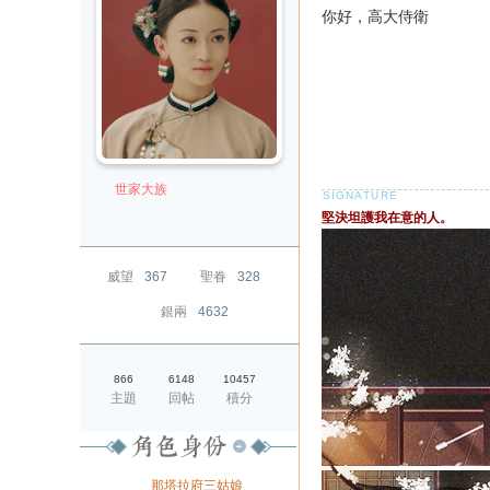
你好，高大侍衛
世家大族
堅決坦護我在意的人。
威望
367
聖眷
328
銀兩
4632
866
6148
10457
主題
回帖
積分
身份
那塔拉府三姑娘