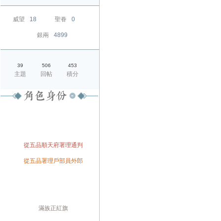
威望
18
聖眷
0
銀兩
4899
39
506
453
主題
回帖
積分
爵位
榮銜
官職
從五品順天府署理通判
兼職
從五品署理戶部員外郎
兼職
身份
旗籍
滿族正紅旗