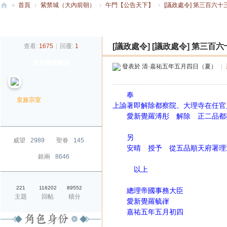
»
首頁
›
紫禁城（大內前朝）
›
午門【公告天下】
›
[議政處令] 第三百六十
大
發帖
清
[議政處令]
[議政處令] 第三
查看:
1675
|
回覆:
1
帝
愛新覺羅毓嵂
國
發表於
清·嘉祐五年五月四日（夏）
|
奉
皇族宗室
上諭著即解除都察院、大理寺在任官
愛新覺羅溥彤 解除 正二品都
另
威望
2989
聖眷
145
安晴 授予 從五品順天府署理
銀兩
8646
以上
221
116202
89552
總理帝國事務大臣
主題
回帖
積分
愛新覺羅毓嵂
嘉祐五年五月初四