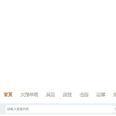
首頁
大清年表
輿圖
銀號
任務
勳章