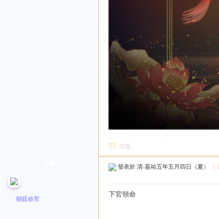
回覆
安晴
發表於
清·嘉祐五年五月四日（夏）
|
下官領命
朝廷命官