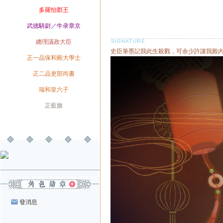
爵位
多羅怡郡王
榮銜
武德騎尉／牛录章京
官職
總理議政大臣
史臣筆墨記我此生殺戮，可余少許讓我殿內燈下
兼職
正一品保和殿大學士
兼職
正二品吏部尚書
身份
瑞和皇六子
旗籍
正藍旗
配偶
發消息