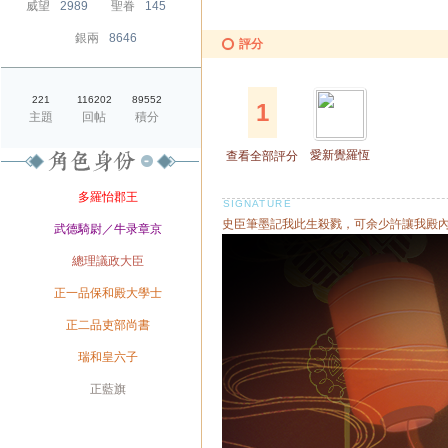
威望
2989
聖眷
145
銀兩
8646
評分
221
116202
89552
1
主題
回帖
積分
愛新覺羅恆
查看全部評分
錚
爵位
多羅怡郡王
史臣筆墨記我此生殺戮，可余少許讓我殿內燈下
榮銜
武德騎尉／牛录章京
官職
總理議政大臣
兼職
正一品保和殿大學士
兼職
正二品吏部尚書
身份
瑞和皇六子
旗籍
正藍旗
配偶