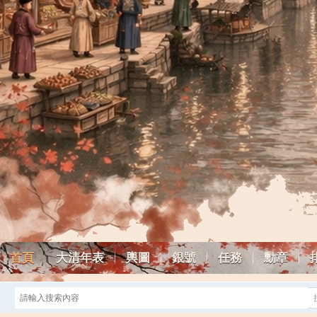
首頁
大清年表
輿圖
銀號
任務
勳章