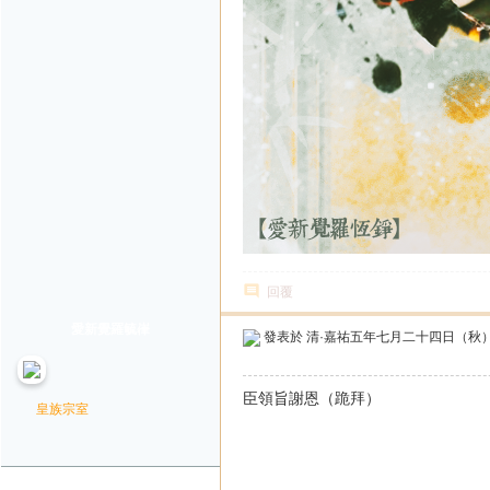
回覆
愛新覺羅毓嵂
發表於
清·嘉祐五年七月二十四日（秋
臣領旨謝恩（跪拜）
皇族宗室