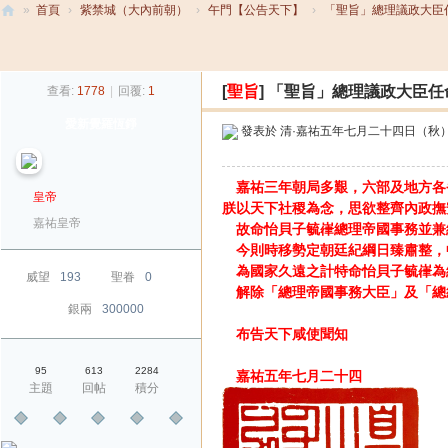
»
首頁
›
紫禁城（大內前朝）
›
午門【公告天下】
›
「聖旨」總理議政大臣
大
發帖
清
[
聖旨
]
「聖旨」總理議政大臣任
查看:
1778
|
回覆:
1
帝
愛新覺羅恆錚
國
發表於
清·嘉祐五年七月二十四日（秋
嘉祐三年朝局多艱，六部及地方各
皇帝
朕以天下社稷為念，思欲整齊內政撫
嘉祐皇帝
故命怡貝子毓嵂總理帝國事務並兼
今則時移勢定朝廷紀綱日臻肅整，
為國家久遠之計特命怡貝子毓嵂為
威望
193
聖眷
0
解除「總理帝國事務大臣」及「總
銀兩
300000
布告天下咸使聞知
95
613
2284
嘉祐五年七月二十四
主題
回帖
積分