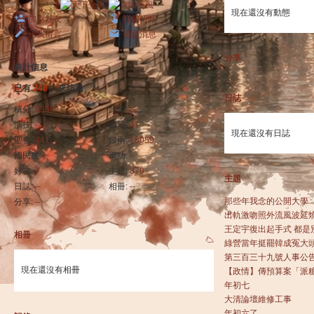
現在還沒有動態
加為好友
打個招呼
給我留言
發送消息
分享
統計信息
已有
248
人來訪過
日誌
積分:
8906
顏值:
--
演技:
--
威望:
41
現在還沒有日誌
聖眷:
441
銀兩:
18059
國民度:
--
軍功:
--
好友:
7
主題:
879
主題
日誌:
--
相冊:
--
那些年我念的公開大學
分享:
--
出軌激吻照外流風波延
王定宇復出起手式 都是
相冊
綠營當年挺罷韓成冤大頭
第三百三十九號人事公
現在還沒有相冊
【政情】傳預算案「派糖清
年初七
大清論壇維修工事
年初六了