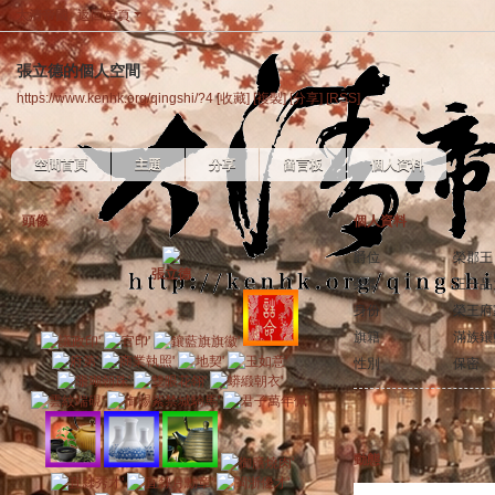
大清帝國
返回首頁
張立德的個人空間
https://www.kenhk.org/qingshi/?4
[收藏]
[複製]
[分享]
[RSS]
空間首頁
主題
分享
留言板
個人資料
頭像
個人資料
爵位
榮郡王
張立德
榮銜
正一品
身份
榮王府
旗籍
滿族鑲
性別
保密
動態