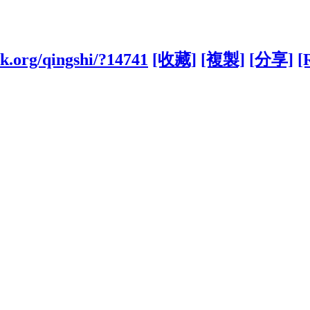
k.org/qingshi/?14741
[收藏]
[複製]
[分享]
[