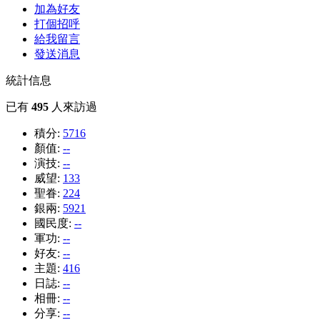
加為好友
打個招呼
給我留言
發送消息
統計信息
已有
495
人來訪過
積分:
5716
顏值:
--
演技:
--
威望:
133
聖眷:
224
銀兩:
5921
國民度:
--
軍功:
--
好友:
--
主題:
416
日誌:
--
相冊:
--
分享:
--