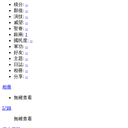
積分:
--
顏值:
--
演技:
--
威望:
--
聖眷:
--
銀兩:
1
國民度:
--
軍功:
--
好友:
--
主題:
--
日誌:
--
相冊:
--
分享:
--
相冊
無權查看
記錄
無權查看