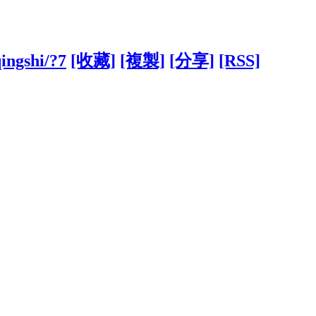
ingshi/?7
[收藏]
[複製]
[分享]
[RSS]